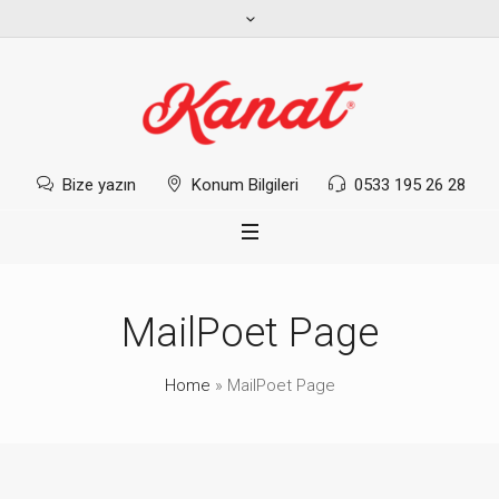
Bize yazın
Konum Bilgileri
0533 195 26 28
MailPoet Page
Home
»
MailPoet Page