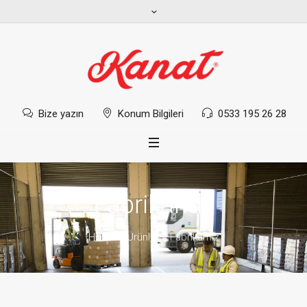
Bize yazın
Konum Bilgileri
0533 195 26 28
Fabrikamız
Home
»
Ürünler
»
Fabrikamız