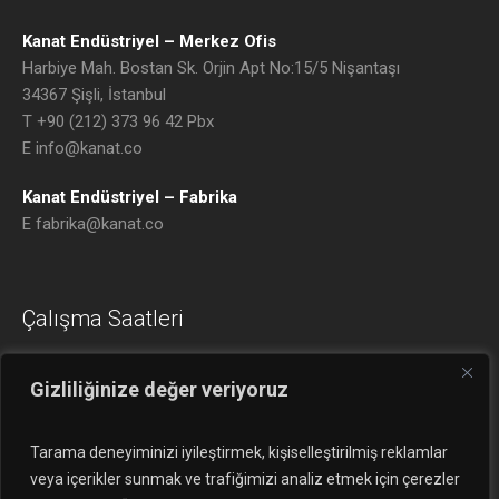
Kanat Endüstriyel – Merkez Ofis
Harbiye Mah. Bostan Sk. Orjin Apt No:15/5 Nişantaşı
34367
Şişli, İstanbul
T +90 (212) 373 96 42 Pbx
E info@kanat.co
Kanat Endüstriyel – Fabrika
E fabrika@kanat.co
Çalışma Saatleri
09:00 – 18:00 Ptesi-Cuma
Gizliliğinize değer veriyoruz
09:00 – 14:00 Ctesi
Pazar (Tatil)
Tarama deneyiminizi iyileştirmek, kişiselleştirilmiş reklamlar
veya içerikler sunmak ve trafiğimizi analiz etmek için çerezler