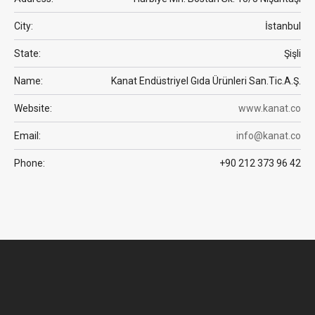
City:
İstanbul
State:
Şişli
Name:
Kanat Endüstriyel Gıda Ürünleri San.Tic.A.Ş.
Website:
www.kanat.co
Email:
info@kanat.co
Phone:
+90 212 373 96 42